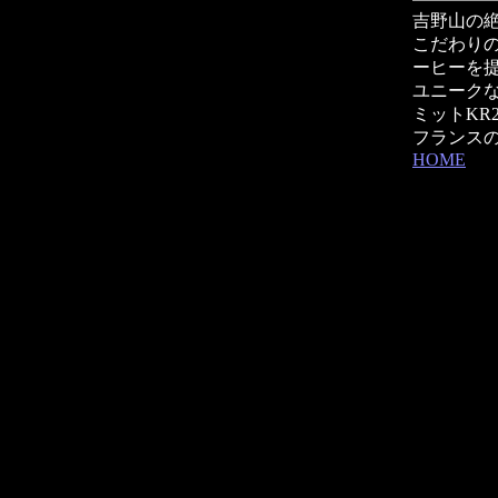
吉野山の
こだわり
ーヒーを
ユニーク
ミットKR
フランス
HOME