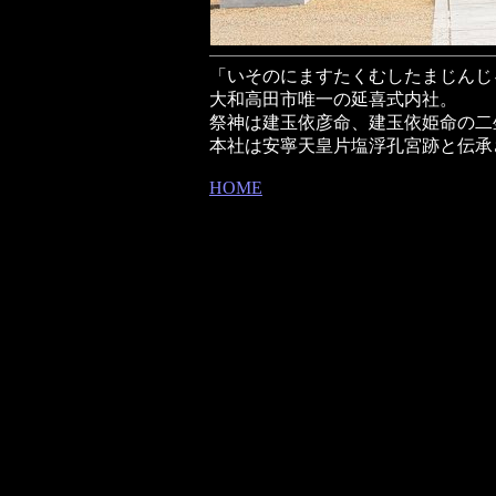
「いそのにますたくむしたまじんじ
大和高田市唯一の延喜式内社。
祭神は建玉依彦命、建玉依姫命の二
本社は安寧天皇片塩浮孔宮跡と伝承
HOME