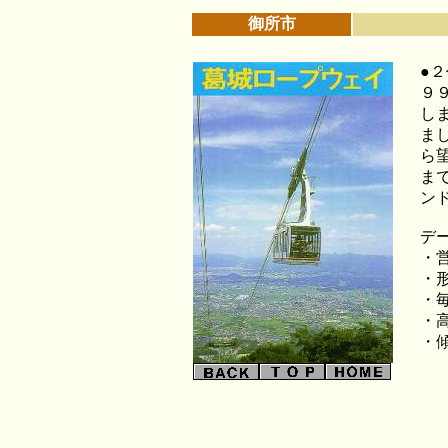
御所市
●
９
し
ま
ら
ま
ン
デ
・
・
・
・高
・傾