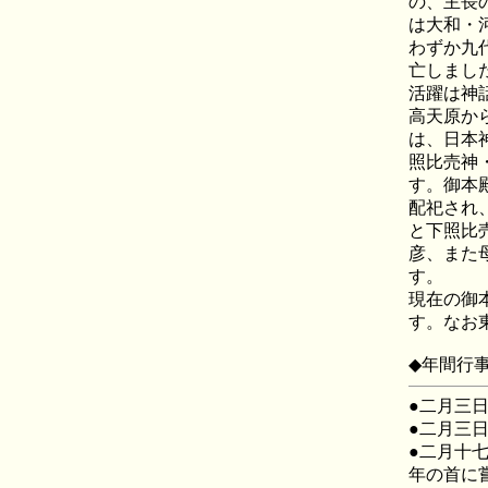
の、主長
は大和・
わずか九
亡しまし
活躍は神
高天原か
は、日本
照比売神
す。御本
配祀され
と下照比
彦、また
す。
現在の御
す。なお
◆年間行
●二月三
●二月三
●二月十七
年の首に