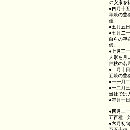
の安康を
●四月十
年穀の豊
儀。
●五月五
●七月二
自らの存
儀。
●七月三
人形を月
仲秋の名
●十月十
五穀の豊
●十一月
●十二月
当社では
●毎月一日
●四月二
五百種、
●六月初
百五十種