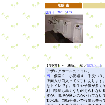
御所市
登録日：2001.04.05
【再取材】 － 【更新】 初 ／
協力シート
アザレアホールのトイレ。
男
：個室２、小便器４、手洗い３
正面入り口入って左手にあります。
なトイレです。学生や子供が多く
利用頻度も高くなり耐えられない
すが、管理が良いのか汚れてないで
動水洗、自動手洗いで設備も整っ