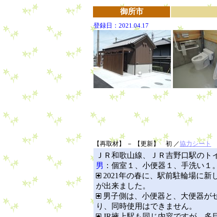
御所市
登録日：2021.04.17
【再取材】 － 【更新】 初 ／
協力シート
ＪＲ和歌山線、ＪＲ吉野口駅のト
男
：個室１、小便器１、手洗い１
2021年の春に、駅前駐輪場に新
が出来ました。
男子側は、小便器と、大便器が
り、同時使用はできません。
JR掖上駅も同じ内容ですが、多