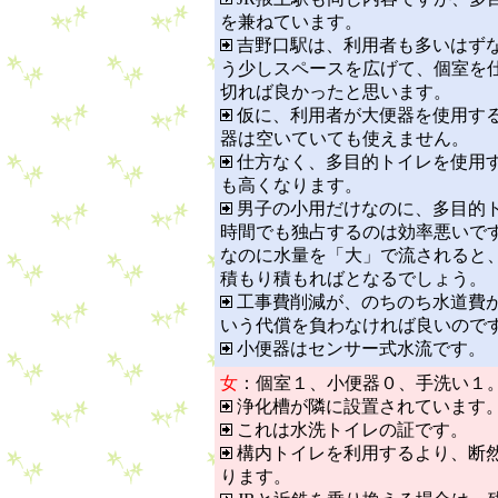
を兼ねています。
吉野口駅は、利用者も多いはず
う少しスペースを広げて、個室を
切れば良かったと思います。
仮に、利用者が大便器を使用す
器は空いていても使えません。
仕方なく、多目的トイレを使用
も高くなります。
男子の小用だけなのに、多目的
時間でも独占するのは効率悪いで
なのに水量を「大」で流されると
積もり積もればとなるでしょう。
工事費削減が、のちのち水道費
いう代償を負わなければ良いので
小便器はセンサー式水流です。
女
：個室１、小便器０、手洗い１
浄化槽が隣に設置されています
これは水洗トイレの証です。
構内トイレを利用するより、断
ります。