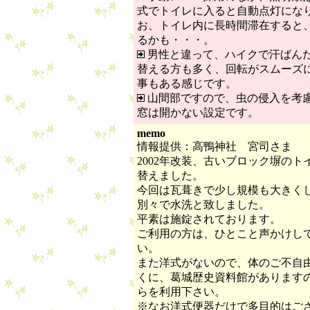
式でトイレに入ると自動点灯にな
お、トイレ内に長時間滞在すると
るかも・・・。
男性と違って、ハイクで汗ばん
替える方も多く、回転がスムーズ
事もある感じです。
山間部ですので、虫の侵入を考
窓は開かない設定です。
memo
情報提供：高鴨神社 宮司さま
2002年改装、古いブロック塀のト
替えました。
今回は瓦葺きで少し規模も大きく
別々で水洗と致しました。
平素は施錠されております。
ご利用の方は、ひとこと声かけし
い。
また洋式がないので、体のご不自
くに、葛城歴史資料館があります
らを利用下さい。
※なお洋式便器だけで多目的はご