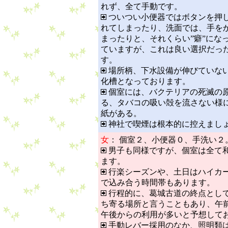
れず、全て手動です。
ついつい小便器ではボタンを押
れてしまったり、洗面では、手を
まったりと、それくらい”癖”にな
ていますが、これは良い選択だっ
す。
場所柄、下水設備が伸びていな
化槽となっております。
個室には、バクテリアの死滅の
る、タバコの吸い殻を流さない様
紙がある。
神社で喫煙は根本的に控えまし
女
： 個室２、小便器０、手洗い２
男子も同様ですが、個室は全て
ます。
行楽シーズンや、土日はハイカ
で込み合う時間帯もあります。
行程的に、葛城古道の終点とし
ち寄る場所と言うこともあり、午
午後からの利用が多いと予想して
手動レバー採用のなか、照明類