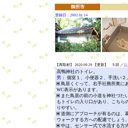
御所市
登録日：2002.01.14
【再取材】 2020.09.29 【更新】 ５回 ／
協
高鴨神社のトイレ。
男
： 個室１、小便器２、手洗い２
鳥居くぐって、右手社務所奥に
WC表示があります。
また鳥居の前の小道を神社づた
もトイレの入り口があり、こちら
りやすい。
道側にアプローチが有るのは、
ウォークする方への配慮でしょう
中は、センサー式で水流する方