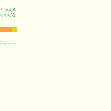
乗り換える
なければな
能。