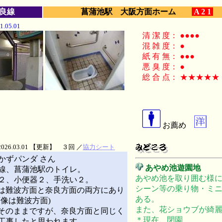
良線
菖蒲池駅 大阪方面ホーム
A 2 1
.05.01
清 潔 度： ●●●●
混 雑 度： ●
紙 有 無： ●●●
悪 臭 度： ●
総 合 点： ★★★★★
お薦め
026.03.01 【更新】 ３回 ／
協力シート
かずパンダ さん
あやめ池遊園地
線、菖蒲池駅のトイレ。
あやめ池を取り囲む様
２、小便器２、手洗い２。
シーン等の乗り物・ミ
は難波方面と奈良方面の両方にあり
ある。
画像は難波方面)
また、花ショウブが綺
そのままですが、奈良方面と同じく
＊現在、閉園
工事したと思われます。