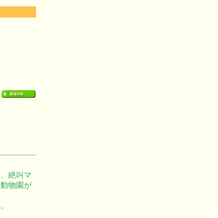
に、絶叫マ
ニ動物園が
麗。