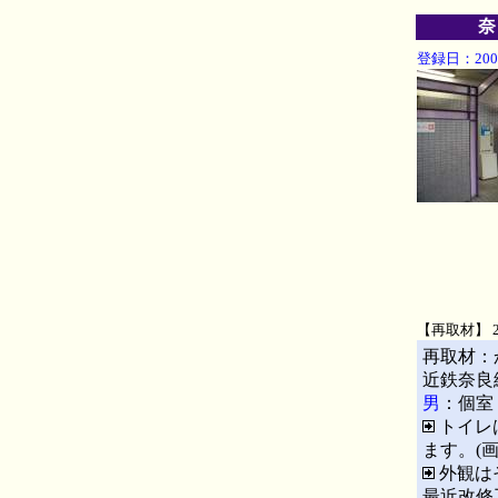
奈
登録日：2001
【再取材】 2
再取材：
近鉄奈良
男
：個室
トイレ
ます。(
外観は
最近改修