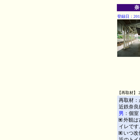
奈
登録日：2011
【再取材】 2
再取材：
近鉄奈良
男
：個室
外観は
イレです
いつ改
近のトイ