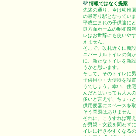
情報ではなく提案
先述の通り、今は幼稚
の最寄り駅となってい
平成生まれの子供達に
良方面ホームの昭和感
レはお世辞にも使いや
えません。
そこで、改札近くに新
ニバーサルトイレの向
に、新たなトイレを新
うかと思います。
そして、そのトイレに
子供用小・大便器を設
うでしょう。幸い、住
んだとはいっても大人
多いと言えず、ちょっ
供用便器にスペースを
そう問題はありません
それに、こうすれば迎
が男親・女親を問わず
イレに行きやすくなる