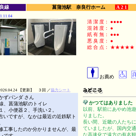
良線
菖蒲池駅 奈良行ホーム
A 2 1
.11.04
清 潔 度： ●●●●
混 雑 度： ●
紙 有 無： ●●●
悪 臭 度： ●
総 合 点： ★★★★★
お薦め
026.04.24 【更新】 ３回 ／
協力シート
かずパンダ さん
かつてはありました
線、菖蒲池駅のトイレ
以前、駅前にあやめ池
１、小便器２、手洗い２。
りました。
古いですが、なかは最近の近鉄駅ト
長い間、近畿の人たち
。
ていましたが、国内交
修工事したのか分かりませんが、最
な高速化で遠方の有名
レです。