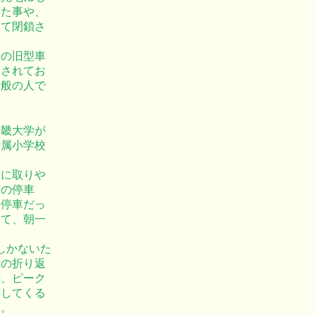
った事や、
って閉鎖さ
鉄の旧型車
移されてお
一般の人で
近畿大学が
付属小学校
後に取りや
行の停車
み停車だっ
って、朝一
しかないた
行の折り返
ず、ピーク
返してくる
す。