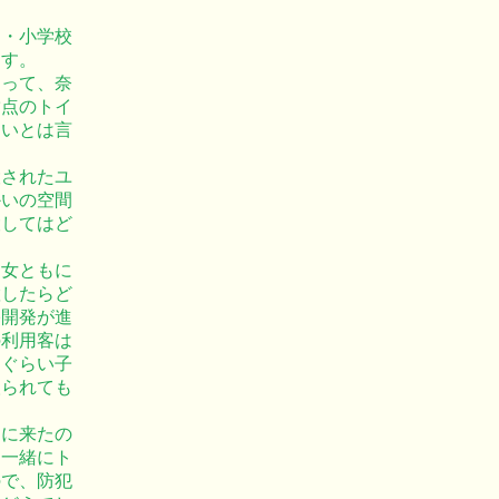
園・小学校
ます。
とって、奈
満点のトイ
すいとは言
設されたユ
かいの空間
設してはど
男女ともに
置したらど
宅開発が進
の利用客は
とぐらい子
取られても
。
えに来たの
に一緒にト
ので、防犯