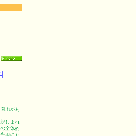
遊園地があ
に親しまれ
通の全体的
観光地にも