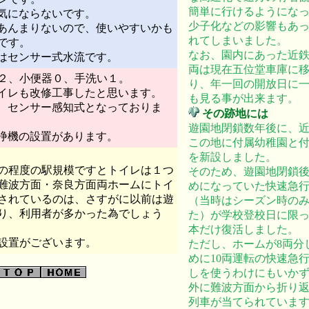
簡単に行けるようにな
気にならないです。
少子化などの影響もあ
あんまりないので、使いやすいかも
れてしまいました。
です。
なお、園内にあった近
はセンサー式水流です。
両は現在五位堂車庫に
２、小便器０、手洗い１。
り、年一回の開放日に
イレも改修工事したと思います。
も見る事が出来ます。
、センサー感知式となっておりま
その跡地には
遊園地閉鎖数年後に、
浄機の設置があります。
この地に付属幼稚園と
を新設しました。
の程度の駅規模ですとトイレは１つ
そのため、遊園地閉鎖
難波方面・奈良方面両ホームにトイ
めになっていた快速急
されているのは、さすがに以前は遊
（当時はシーズン時の
り、利用者が多かった為でしょう
た）が学校登校日に限
本だけ復活しました。
設置がございます。
ただし、ホームが8両分
めに10両運転の快速急
しを使うわけにもいか
外に難波方面から折り
列車が当てられていま