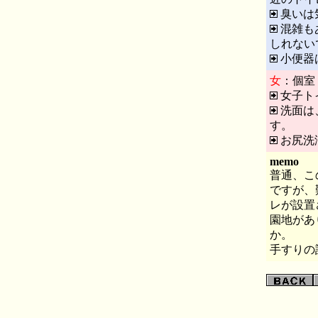
臭いは
混雑も
しれない
小便器
女
：個室
女子ト
洗面は
す。
お尻洗
memo
普通、こ
ですが、
レが設置
園地があ
か。
手すりの