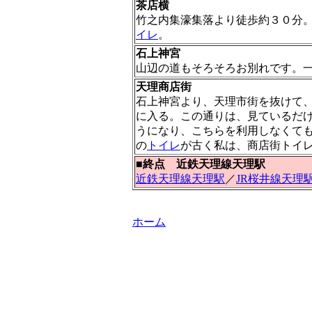
茶店横
竹之内集濠集落より徒歩約３０分。
イレ
。
石上神宮
山辺の道もそろそろお別れです。
天理商店街
石上神宮より、天理市街を抜けて
に入る。この通りは、見ているだ
うになり、こちらを利用しなくて
の
トイレ
が古く私は、商店街トイ
■終点 近鉄天理線天理駅
近鉄天理線天理駅
／
JR桜井線天理
ホーム