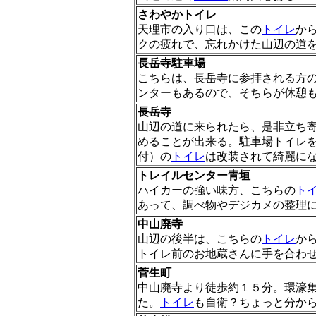
さわやかトイレ
天理市の入り口は、この
トイレ
か
クの疲れで、忘れかけた山辺の道
長岳寺駐車場
こちらは、長岳寺に参拝される方
ンターもあるので、そちらが休憩
長岳寺
山辺の道に来られたら、是非立ち
めることが出来る。駐車場トイレ
付）の
トイレ
は改装されて綺麗に
トレイルセンター青垣
ハイカーの強い味方、こちらの
ト
あって、調べ物やデジカメの整理
中山廃寺
山辺の後半は、こちらの
トイレ
か
トイレ前のお地蔵さんに手を合わ
菅生町
中山廃寺より徒歩約１５分。環濠
た。
トイレ
も自衛？ちょっと分か