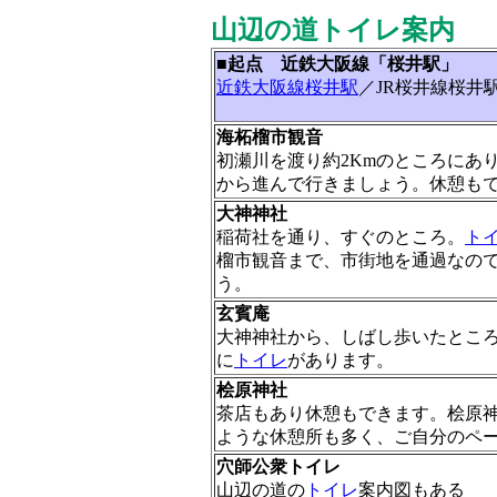
山辺の道トイレ案内
■起点 近鉄大阪線「桜井駅」
近鉄大阪線桜井駅
／JR桜井線桜井
海柘榴市観音
初瀬川を渡り約2Kmのところにあ
から進んで行きましょう。休憩も
大神神社
稲荷社を通り、すぐのところ。
ト
榴市観音まで、市街地を通過なので
う。
玄賓庵
大神神社から、しばし歩いたとこ
に
トイレ
があります。
桧原神社
茶店もあり休憩もできます。桧原
ような休憩所も多く、ご自分のペ
穴師公衆トイレ
山辺の道の
トイレ
案内図もある